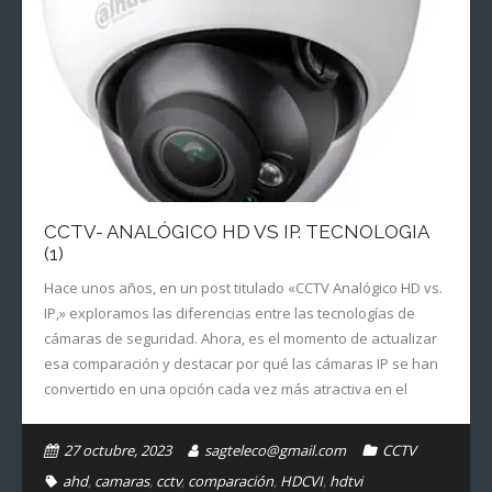
CCTV- ANALÓGICO HD VS IP. TECNOLOGIA
(1)
Hace unos años, en un post titulado «CCTV Analógico HD vs.
IP,» exploramos las diferencias entre las tecnologías de
cámaras de seguridad. Ahora, es el momento de actualizar
esa comparación y destacar por qué las cámaras IP se han
convertido en una opción cada vez más atractiva en el
27 octubre, 2023
sagteleco@gmail.com
CCTV
ahd
,
camaras
,
cctv
,
comparación
,
HDCVI
,
hdtvi