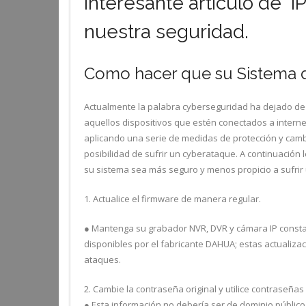
Interesante articulo de
nuestra seguridad.
Como hacer que su Sistema 
Actualmente la palabra cyberseguridad ha dejado de
aquellos dispositivos que estén conectados a interne
aplicando una serie de medidas de protección y cambi
posibilidad de sufrir un cyberataque. A continuación
su sistema sea más seguro y menos propicio a sufrir
1. Actualice el firmware de manera regular.
● Mantenga su grabador NVR, DVR y cámara IP consta
disponibles por el fabricante DAHUA; estas actualiza
ataques.
2. Cambie la contraseña original y utilice contraseña
● Esta información no debería ser de dominio público