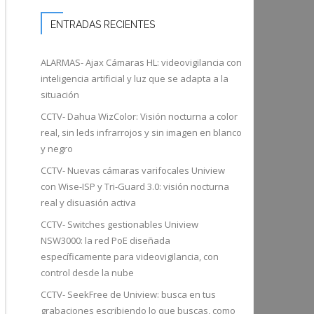
ENTRADAS RECIENTES
ALARMAS- Ajax Cámaras HL: videovigilancia con
inteligencia artificial y luz que se adapta a la
situación
CCTV- Dahua WizColor: Visión nocturna a color
real, sin leds infrarrojos y sin imagen en blanco
y negro
CCTV- Nuevas cámaras varifocales Uniview
con Wise-ISP y Tri-Guard 3.0: visión nocturna
real y disuasión activa
CCTV- Switches gestionables Uniview
NSW3000: la red PoE diseñada
específicamente para videovigilancia, con
control desde la nube
CCTV- SeekFree de Uniview: busca en tus
grabaciones escribiendo lo que buscas, como