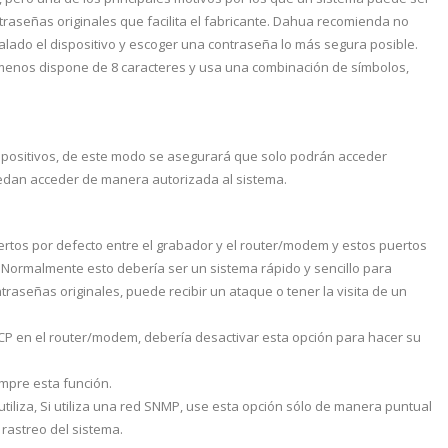
raseñas originales que facilita el fabricante. Dahua recomienda no
talado el dispositivo y escoger una contraseña lo más segura posible.
menos dispone de 8 caracteres y usa una combinación de símbolos,
spositivos, de este modo se asegurará que solo podrán acceder
edan acceder de manera autorizada al sistema.
ertos por defecto entre el grabador y el router/modem y estos puertos
Normalmente esto debería ser un sistema rápido y sencillo para
ntraseñas originales, puede recibir un ataque o tener la visita de un
CP en el router/modem, debería desactivar esta opción para hacer su
empre esta función.
utiliza, Si utiliza una red SNMP, use esta opción sólo de manera puntual
rastreo del sistema.