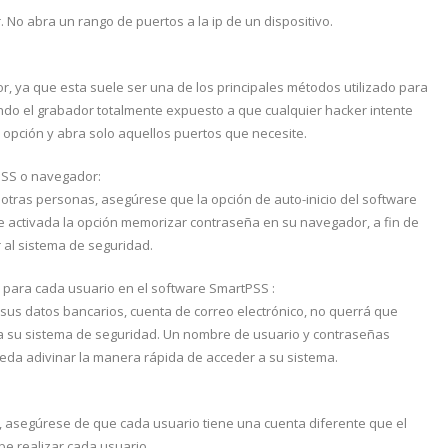
. No abra un rango de puertos a la ip de un dispositivo.
dor, ya que esta suele ser una de los principales métodos utilizado para
jando el grabador totalmente expuesto a que cualquier hacker intente
a opción y abra solo aquellos puertos que necesite.
tPSS o navegador:
otras personas, asegúrese que la opción de auto-inicio del software
 activada la opción memorizar contraseña en su navegador, a fin de
 al sistema de seguridad.
 para cada usuario en el software SmartPSS :
, sus datos bancarios, cuenta de correo electrónico, no querrá que
r a su sistema de seguridad. Un nombre de usuario y contraseñas
ueda adivinar la manera rápida de acceder a su sistema.
:
s, asegúrese de que cada usuario tiene una cuenta diferente que el
e realizar cada usuario.