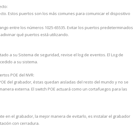
cto:
cto. Estos puertos son los más comunes para comunicar el dispositivo
ango entre los números 1025-65535. Evitar los puertos predeterminados
adivinar qué puertos está utilizando.
ado a su Sistema de seguridad, revise el log de eventos. El Log de
ccedido a su sistema.
ertos POE del NVR:
 POE del grabador, éstas quedan aisladas del resto del mundo y no se
anera externa. El switch POE actuará como un cortafuegos para las
e en el grabador, la mejor manera de evitarlo, es instalar el grabador
itación con cerradura.