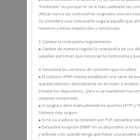
“hackeado” es porque no se le han cambiado las cont
utilizar nunca las contraseñas originales una vez ins
Se considera una contraseña segura aquella que al 
números y letras mayúsculas y minúsculas.
3. Cambie la contraseña regularmente:
● Cambie de manera regular la contraseña de sus di
aquellas personas que conozcan la contraseña y pu
4. Desactive los servicios de conexión que no utilice:
● El sistema UPNP intenta establecer una serie de pu
quedan abiertos directamente en el router o modem. 
instalar los dispositivos,, pero si se mantienen las co
visitante inesperado.
● Si asigna y abre manualmente los puertos HTTP y T
Sistema más seguro.
● Si no va a utilizar la conexión por P2P, desactive si
● Desactive la opción SNMP en su dispositivo si no la 
y actívela solo cuando tenga que hacer una prueba o 