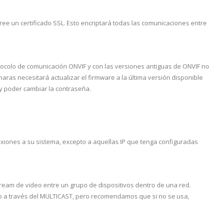
ree un certificado SSL. Esto encriptará todas las comunicaciones entre
ocolo de comunicación ONVIF y con las versiones antiguas de ONVIF no
aras necesitará actualizar el firmware a la última versión disponible
F y poder cambiar la contraseña.
onexiones a su sistema, excepto a aquellas IP que tenga configuradas
 stream de video entre un grupo de dispositivos dentro de una red.
 a través del MULTICAST, pero recomendamos que si no se usa,