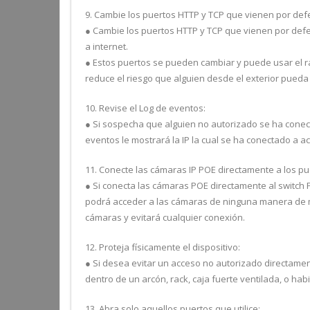
9. Cambie los puertos HTTP y TCP que vienen por defe
● Cambie los puertos HTTP y TCP que vienen por defe
a internet.
● Estos puertos se pueden cambiar y puede usar el r
reduce el riesgo que alguien desde el exterior pueda 
10. Revise el Log de eventos:
● Si sospecha que alguien no autorizado se ha conect
eventos le mostrará la IP la cual se ha conectado a a
11. Conecte las cámaras IP POE directamente a los pu
● Si conecta las cámaras POE directamente al switch
podrá acceder a las cámaras de ninguna manera de m
cámaras y evitará cualquier conexión.
12. Proteja físicamente el dispositivo:
● Si desea evitar un acceso no autorizado directament
dentro de un arcón, rack, caja fuerte ventilada, o hab
13. Abra solo aquellos puertos que utilice: