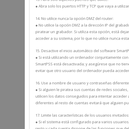
● Abra solo los puertos HTTP y TCP que vaya a utilizar
14. No utilice nunca la opción DMZ del router:
● No utilice la opción DMZ a la dirección IP del graba
piratear un grabador. Si utiliza esta opción, está de
acceder a su sistema, por lo que no utilice nunca est
15. Desactive el inicio automático del software Smar
● Si está utilizando un ordenador conjuntamente con 
SmartPSS está desactivada; y asegúrese que no tiene
evitar que otro usuario del ordenador pueda acceder
16. Use a nombre de usuario y contraseñas diferente
● Si alguien le piratea sus cuentas de redes sociales
utilicen los datos conseguidos para intentar accede
diferentes al resto de cuentas evitará que alguien p
17. Limite las características de los usuarios invitados
● Si el sistema está configurado para varios usuario
resto y cada cuenta dispone de las funciones que deb