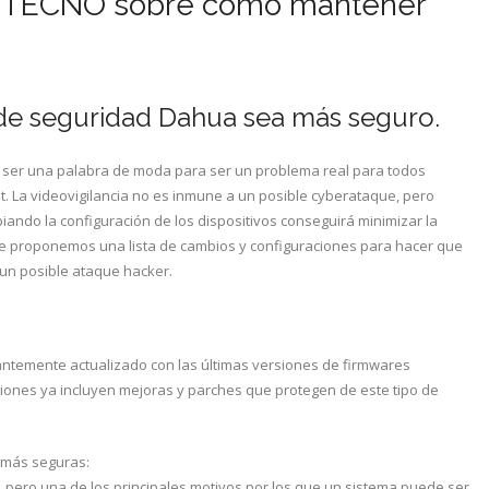
 IPTECNO sobre como mantener
de seguridad Dahua sea más seguro.
 ser una palabra de moda para ser un problema real para todos
t. La videovigilancia no es inmune a un posible cyberataque, pero
ando la configuración de los dispositivos conseguirá minimizar la
 le proponemos una lista de cambios y configuraciones para hacer que
 un posible ataque hacker.
ntemente actualizado con las últimas versiones de firmwares
ciones ya incluyen mejoras y parches que protegen de este tipo de
s más seguras:
, pero una de los principales motivos por los que un sistema puede ser