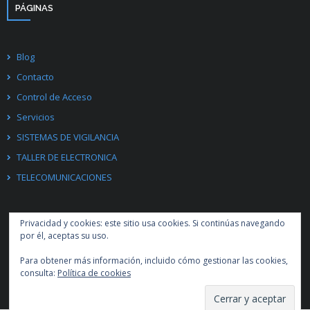
PÁGINAS
Blog
Contacto
Control de Acceso
Servicios
SISTEMAS DE VIGILANCIA
TALLER DE ELECTRONICA
TELECOMUNICACIONES
Privacidad y cookies: este sitio usa cookies. Si continúas navegando
por él, aceptas su uso.
Para obtener más información, incluido cómo gestionar las cookies,
Desarrollado por
Think Up Themes Ltd
. Creado con
WordPress
.
consulta:
Política de cookies