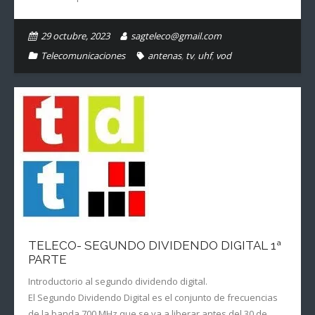
29 octubre, 2023
sagteleco@gmail.com
Telecomunicaciones
antenas
,
tv
,
uhf
,
vod
TELECO- SEGUNDO DIVIDENDO DIGITAL 1ª
PARTE
Introductorio al segundo dividendo digital.
El Segundo Dividendo Digital es el conjunto de frecuencias
de la banda 700 MHz que se va a liberar antes del 30 de