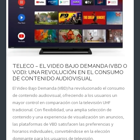
TELECO – EL VIDEO BAJO DEMANDA (VBD O
VOD): UNA REVOLUCIÓN EN EL CONSUMO
DE CONTENIDO AUDIOVISUAL
El Video Bajo Demanda (VBD) ha revolucionado el consumo
de contenido audiovisual, ofreciendo a los usuarios un
mayor control en comparación con la televisión UHF
tradicional. Con flexibilidad, una amplia selección de
contenido y una experiencia de visualización sin anuncios,
las plataformas de VBD satisfacen las preferencias y
horarios individuales, convirtiéndose en la elección
dominante para los usuarios de televisión.